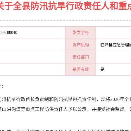
关于全县防汛抗旱行政责任人和重
026-00040
发文字号
发布机构
临泽县应急管理
责任部门
是否有效
是
位：
防汛抗旱行政首长负责制
和防汛抗旱包抓责任制
，
现将
2026
点山洪沟道等重点工程防洪责任人予以公示，并接受社会监督。