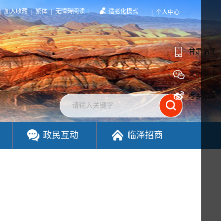
|
加入收藏
|
繁体
|
无障碍阅读
|
适老化模式
|
个人中心
甘肃临泽
文明临泽
枣乡临泽
政民互动
临泽招商