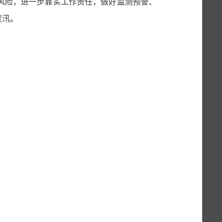
风险，
进一步靠
实
工作
责任，
做好监测预警、
度汛。