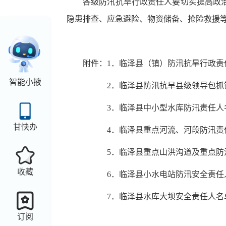
各级防汛抗旱行政责任人要切实提高政
隐患排查、应急避险、物资储备、抢险救援
附件：
1．临泽县（镇）防汛抗旱行政责
智能小掖
2．临泽县防汛抗旱县级领导包抓
3．临泽县中小型水库防汛责任人
甘快办
4．临泽县重点河流、河段防汛责
5．临泽县重点山洪沟道及重点防汛
收藏
6．临泽县小水电站防汛安全责任
7．临泽县水库大坝安全责任人名
订阅