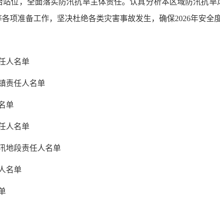
治站位，
全面落实防汛抗旱主体责任
。
认真
分析本
区域
防汛
抗旱
等各项准备工作，
坚决杜绝各类灾害事故发生，确保
2026年安全
任人名单
镇责任人名单
名单
任人名单
地段责任人名单
人名单
单