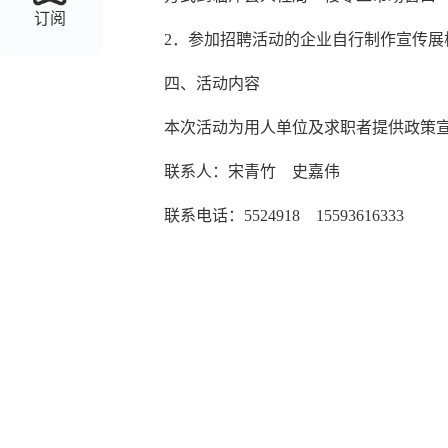
订阅
2．参加招聘活动的企业自行制作宣传展
四、活动内容
本次活动为用人单位及求职者提供政策
联
系
人：
宋青竹
史嘉伟
联系电话：
5524918
15593616333
临泽县人力
2