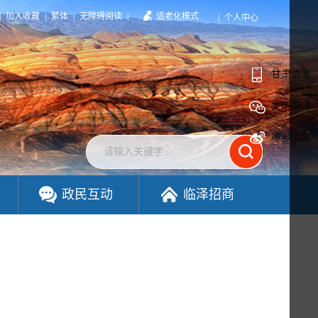
|
加入收藏
|
繁体
|
无障碍阅读
|
适老化模式
|
个人中心
甘肃临泽
文明临泽
枣乡临泽
政民互动
临泽招商