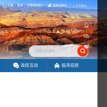
|
加入收藏
|
繁体
|
无障碍阅读
|
适老化模式
|
个人中心
甘肃临泽
文明临泽
枣乡临泽
政民互动
临泽招商