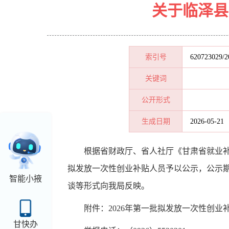
关于临泽县
索引号
620723029/2
关键词
公开形式
生成日期
2026-05-21
根据省财政厅、省人社厅《甘肃省就业
拟发放一次性创业补贴人员
予以公示
，公示
智能小掖
谈等形式向我局反映。
附
件
：
202
6年第一批拟发放一次性创业
甘快办