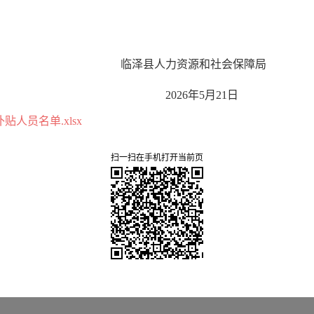
资源和社会保障局
0
26
年
5
月
21
日
贴人员名单.xlsx
扫一扫在手机打开当前页