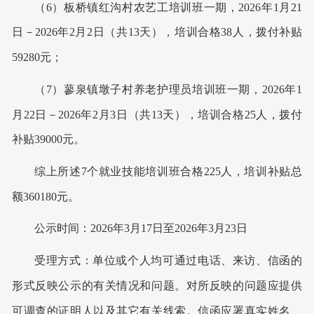
（
6）板桥镇红沟村农艺工培训班一期，
202
6
年
1
月
21
日
－202
6
年
2
月
2
日
（共
13
天）
，培训合格
38人，拨付补贴
59280元；
（
7）蓼泉镇墩子村养老护理员培训班一期，
202
6
年
1
月
22
日
－202
6
年
2
月
3
日
（共
13
天）
，培训合格
25人，拨付
补贴39000元。
综上所述
7个就业技能培训班合格225人，培训补贴总
额360180元。
公示时间：
202
6
年
3
月
17
日至
202
6
年
3
月
23
日
受理方式：单位或个人均可通过电话、来访、信函的
形式反映公示的有关情况和问题。对所反映的问题应提供
可调查的证明人以及其它有关线索。信函应署真实姓名、