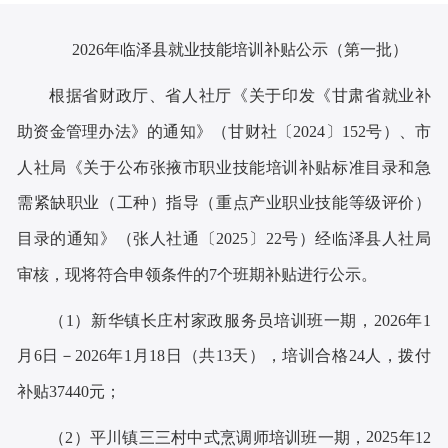
2026年临泽县就业技能培训补贴公示（第一批）
根据省财政厅、省人社厅《关于印发《甘肃省就业补
助资金管理办法》的通知》
（
甘财社〔
2024〕152号
）
、市
人社局《关于公布张掖市职业技能培训补贴标准目录和急
需紧缺职业（工种）指导（重点产业职业技能等级评价）
目录的通知》（张人社通
〔
2025〕22号
）
经临泽县人社局
审核，现将符合申领条件的
7个班期补贴进行公示。
（
1）新华镇长庄村家政服务员培训班一期，
202
6
年
1
月
6
日
－202
6
年
1
月
18
日
（共
13
天）
，培训合格
24人，拨付
补贴37440元；
202
（
2）平川镇三三村中式烹调师培训班一期，
5
年
12