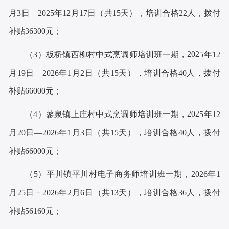
月
3
日
—202
5
年
12
月
17
日（共
15
天）
，培训合格
22人，拨付
补贴36300元；
202
（
3）板桥镇西柳村中式烹调师培训班一期，
5
年
12
月
19
日
—202
6
年
1
月
2
日（共
15
天）
，培训合格
40人，拨付
补贴66000元；
202
（
4）蓼泉镇上庄村中式烹调师培训班一期，
5
年
12
月
20
日
—202
6
年
1
月
3
日（共
15
天）
，培训合格
40人，拨付
补贴66000元；
（
5）平川镇平川村电子商务师培训班一期，
202
6
年
1
月
25
日
－202
6
年
2
月
6
日
（共
13
天）
，培训合格
36人，拨付
补贴56160元；