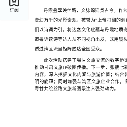
订阅
丹霞叠翠映丝路，文脉绵延贯古今。作为
变幻万千的光影奇观，被誉为“上帝打翻的调
们以诗词为引，将边塞文化底蕴与丹霞地质
道粤语读诗等达人从不同视角出发，既用镜头
透过湾区流量矩阵触达全国受众。
此次活动搭建了粤甘文旅交流的数字桥
推动甘肃文旅IP破圈传播。下一步，张掖
内容，深入挖掘文化内涵与旅游价值；结合
明的底蕴；同时加强与湾区文旅企业合作，
粤甘共绘丝路文旅新图景注入强劲动力。