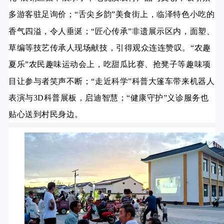
多游客驻足询价；“舌尖乡韵”美食街上，临泽特色小吃的
香气四溢，令人垂涎；“匠心传承”非遗展示区内，面塑、
草编等技艺传承人现场献技，引得观众连连赞叹。“农趣
夏乐”农民趣味运动会上，吃甜瓜比赛、抢凳子等趣味项
目让参与者笑声不断；“走近科学”科普大篷车带来机器人
表演与3D科普展板，启迪智慧；“健康守护”义诊服务也
贴心送到村民身边。