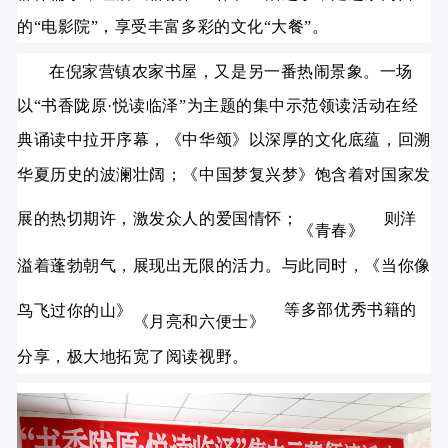
的“电影院”，享受丰富多彩的文化“大餐”。
在倪家营镇农家书屋，又是另一番热闹景象。一场
以“书香陇原·悦读临泽”为主题的集中示范领读活动在经
典诵读中拉开序幕，《中华颂》以深厚的文化底蕴，回溯
华夏历史的波澜壮阔；《中国梦复兴梦》饱含着对国家发
展的热切期许，激发众人的爱国情怀；
则洋
《青春》
溢着蓬勃朝气，展现出无限的活力。与此同时，《当你像
等多部优秀书籍的
鸟飞过你的山》
《月亮和六便士》
分享，极大地拓宽了阅读视野。