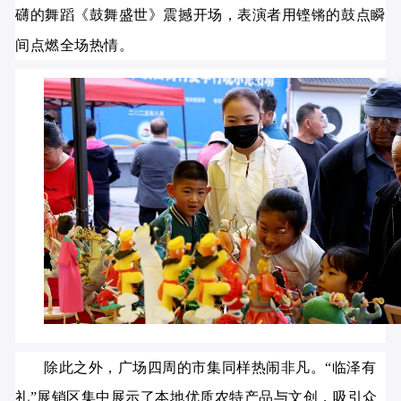
礴的舞蹈《鼓舞盛世》震撼开场，表演者用铿锵的鼓点瞬
间点燃全场热情。
除此之外，广场四周的市集同样热闹非凡。“临泽有
礼”展销区集中展示了本地优质农特产品与文创，吸引众