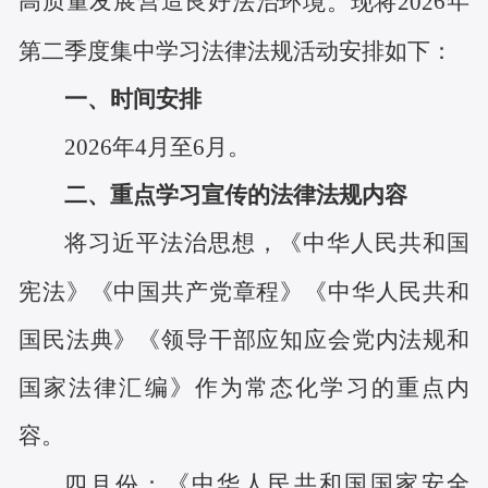
高质量发展营造良好
6
年
法治环境。现将
202
第
二
季度集中学习法律法规活动安排如下：
一、
时间安排
202
6
年
4
月至
6
月
。
二、重点学习宣传的法律法规内容
将习近平法治思想，《中华人民共和国
宪法》《中国共产党
章
程》《中华人民共和
国民法典》
《领导干部应知应会党内法规和
国家法律汇编》
作为
常态化
学习的重点内
容。
《中华人民共和国国家安全
四
月份：