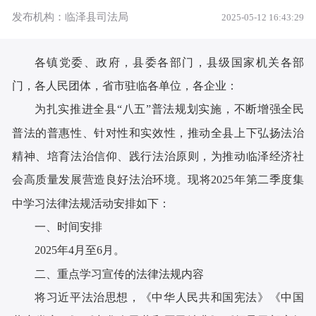
发布机构：临泽县司法局
2025-05-12 16:43:29
各镇党委、政府，县委各部门，县级国家机关各部
门，各人民团体，省市驻临各单位
，
各企业：
为
扎实
推进全县“八五”普法规划实施，不断增强全民
普法的普惠性、针对性和实效性，推动全县上下弘扬法治
精神、培育法治信仰、践行法治原则，为推动临泽经济
社
会
高质量发展营造良好
法治环境。现将202
5
年第
二
季度集
中学习法律法规活动安排如下：
一、
时间安排
202
5
年
4
月至
6
月。
二、
重点学习宣传的法律法规内容
将习近平法治思想，《中华人民共和国宪法》《中国