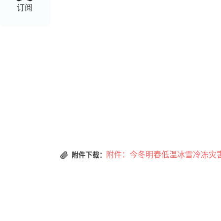
订阅
临泽县安全
2
附件：今冬明春低温冰雪冷冻灾害
附件下载：