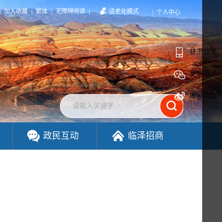
|
加入收藏
|
繁体
|
无障碍阅读
|
适老化模式
|
个人中心
甘肃临泽
文明临泽
枣乡临泽
政民互动
临泽招商