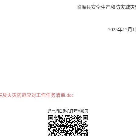
生产和防灾减灾救灾委
02
5
年
12
月
1
及火灾防范应对工作任务清单.doc
扫一扫在手机打开当前页