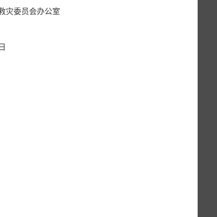
员会
办公室
日