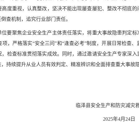
要高度重视，认真整改，坚决不能出现屡查屡犯、整改不彻底的
任倒查机制，追究行业部门责任。
单位要聚焦企业安全生产主体责任落实，将重大事故隐患判定标
查项，严格落实
“安全三问”和“逢查必考”制度，开展日常检查
况，检查标准贯彻落实成效。同时，
通过邀请安全生产专家深入
准
，
持
续提升从业人员
有效判定、精准辨识和全面排查重大事故
产和防灾减灾救灾委员会
5年4月24日