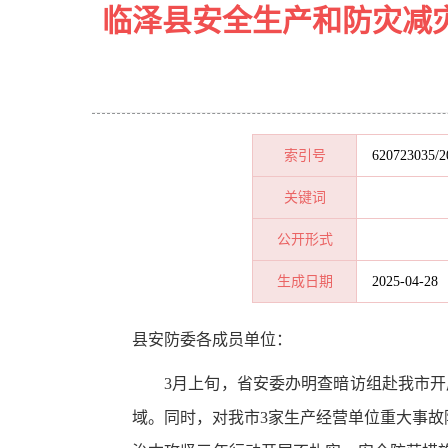
临泽县安全生产和防灾减
索引号
620723035/2
关键词
公开形式
生成日期
2025-04-28
县
安
防
委各成员单位：
3月上旬，
省安委办
明查暗访组赴我市开
域。同时，对我市3家生产经营单位重大事