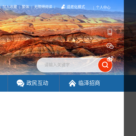
|
加入收藏
|
繁体
|
无障碍阅读
|
适老化模式
|
个人中心
甘肃临泽
文明临泽
枣乡临泽
政民互动
临泽招商