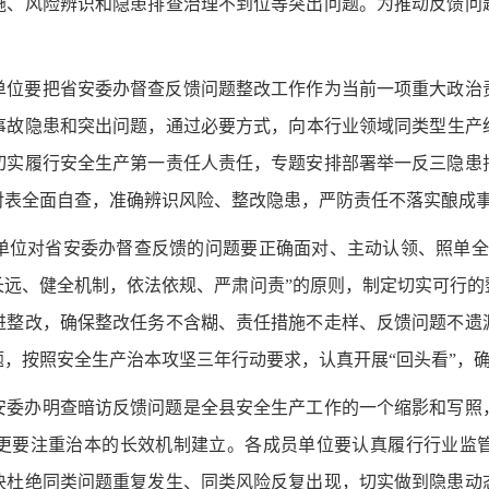
施、风险辨识和隐患排查治理不到位
等突出问题。为
推动反馈问
单位
要把省安委办督查反馈问题整改工作作为当前一项重大政治
事故
隐患
和
突出问题
，通过
必要
方式
，
向本行业领域同类型生产
切实履行安全生产第一责任人责任，专题安排部署举一反三隐患
对表全面自查，
准确辨识风险、
整改隐患，严防
责任不落实酿成
单位对省安委办督查反馈的问题要正确面对、主动认领、照单全
长远、健全机制，依法依规、严肃问责”的原则，制定切实可行的
进整改，确保整改任务不含糊、责任措施不走样、反馈问题不遗
题
，按照安全生产治本攻坚三年行动要求，
认真开展
“回头看”，
安委办
明查暗访
反馈问题是全县安全生产工作的一个缩影和写照
更要注重治本的长效机制建立。各成员单位要认真履行行业监
决杜绝同类问题重复发生、同类风险反复出现，切实做到隐患动