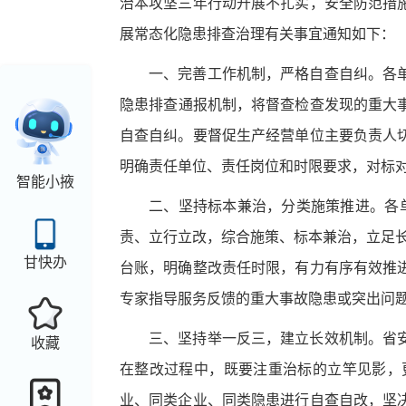
治本攻坚三年行动开展不扎实，安全防范措
展常态化隐患
排查治理
有关事宜通知如下：
一、完善工作机制，严格自查自纠。
各
隐患
排查
通报机制，将
督查检查发现的重大
自查自纠。要督促生产经营单位
主要负责人
明确责任单位、责任岗位和时限要求，对标
智能小掖
二、
坚持标本兼治，分类施策推进。
各
责、立行立改，综合施策、标本兼治，立足
甘快办
台账，明确整改责任时限，有力有序有效推
专家指导服务
反馈
的重大
事故
隐患
或
突出问
三、坚持举一反三，建立长效机制。
省
收藏
在整改过程中，既要注重治标的立竿见影，
业、同类企业、同类隐患进行自查自改，坚