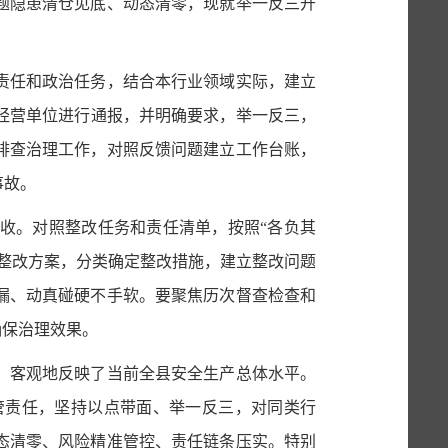
题隐患清仓见底、动态清零，
现就
举一反三开
责任和政治任务，
结合
本行业领域实际，建立
经营单位进行通报，
并明确要求，举一反三，
排查治理工作
，对照反馈
问题
建立工作台账，
事故。
收。对照整改任务和责任清单，按照
“各负其
整改方案，分类确定整改措施，建立整改问题
漏、动真碰硬不手软。
要聚焦历次
督查检查
和
确保治理效果。
，客观地反映了当前全县安全生产总体水平。
管责任，坚持以点带面、举一反三，对同类行
态清零、风险精准管控、责任链条压实。特别