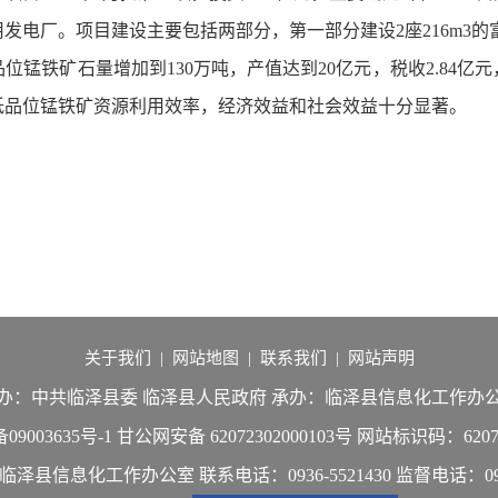
用发电厂。项目建设主要包括两部分，第一部分建设2座216m
3
的
锰铁矿石量增加到130万吨，产值达到20亿元，税收2.84亿元，
低品位锰铁矿资源利用效率，
经济效益和社会效益十分显著。
关于我们
|
网站地图
|
联系我们
|
网站声明
办：中共临泽县委 临泽县人民政府
承办：临泽县信息化工作办
09003635号-1
甘公网安备 62072302000103号
网站标识码：62072
：临泽县信息化工作办公室
联系电话：0936-5521430
监督电话：0936