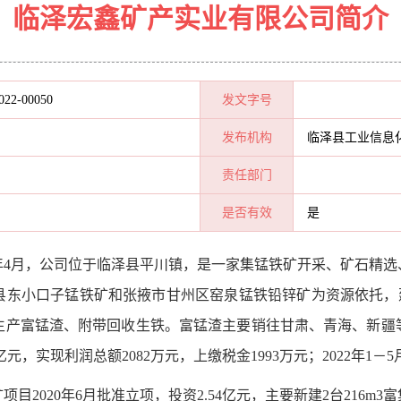
临泽宏鑫矿产实业有限公司简介
022-00050
发文字号
发布机构
临泽县工业信息
责任部门
是否有效
是
05年4月，公司位于临泽县平川镇，是一家集锰铁矿开采、矿石精
泽县东小口子锰铁矿和张掖市甘州区窑泉锰铁铅锌矿为资源依托，建
，生产富锰渣、附带回收生铁。富锰渣主要销往甘肃、青海、新
97亿元，实现利润总额2082万元，上缴税金1993万元；2022年
1－5
目2020年6月批准立项，投资2.54亿元，主要新建2台216m
3
富