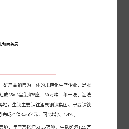
化和商务局
选、矿产品销售为一体的规模化生产企业，是张
成35m
3
富集炉
6座，30万吨／年干法、湿法
疆等地，生铁主要销往酒泉钢铁集团、宁夏钢铁
月完成产值
3.26
亿元，
同比增长
14.4％。
集炉，年产富锰渣
53.25万吨、生铁矿渣12.5万