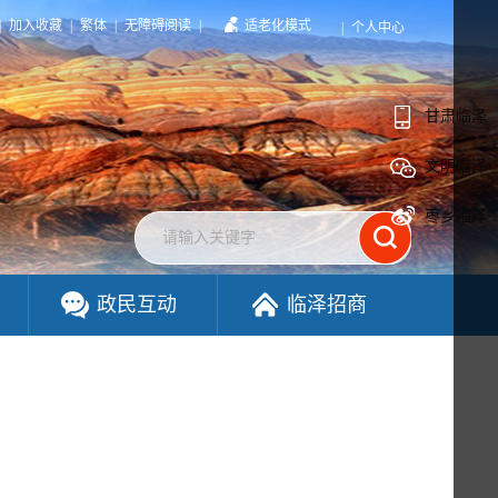
|
加入收藏
|
繁体
|
无障碍阅读
|
适老化模式
|
个人中心
甘肃临泽
文明临泽
枣乡临泽
政民互动
临泽招商