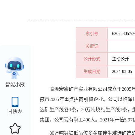
索引号
620723057/2
关键词
公开形式
主动公开
生成日期
2024-03-05
智能小掖
临泽宏鑫矿产实业有限公司成立于
20
掖市2005年重点招商引资企业。公司以临
选矿生产线各1条，20万吨烧结生产线1条
甘快办
集团
，
公司现有职工
400人
。
2021年产值5.
80万吨锰铁低品位多金属伴生难选矿选矿项