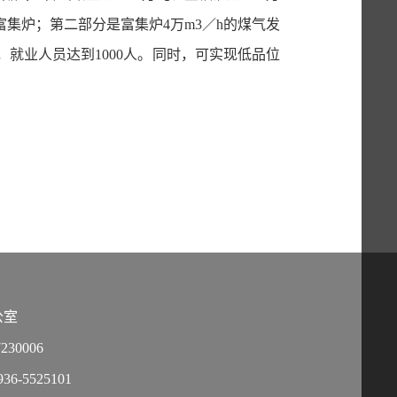
富集炉；第二部分是富集炉
4万m
3
／h的煤气发
就业人员达到1000人。
同时，可实现低品位
公室
30006
-5525101