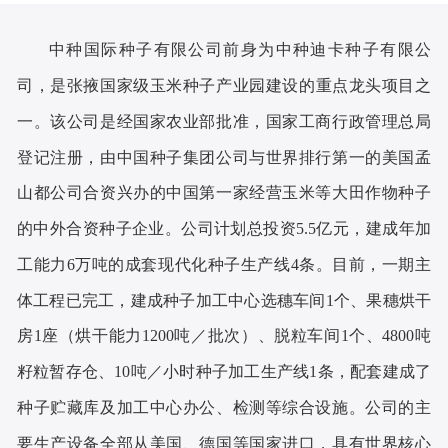
中种国际种子
有限
公司
前身为中种迪卡种子有限公
司，
是张掖国家级玉米种子产业园建设的重点龙头项目之
一。该公司是经国家农业部批准，国家工商行政管理总局
登记注册，由中国种子集团公司与世界排行第一的美国孟
山都公司合资兴办的中国第一家经营玉米等大田作物种子
的中外合资种子企业。公司计划总投资
5.5亿元，建成年加
工能力6万吨的成套现代化种子生产线4条。目前，一期主
体工程已完工，建成种子加工中心选穗车间1个、果穗烘干
房1座（烘干能力1200吨／批次）、脱粒车间1个、4800吨
籽粒暂存仓、10吨／小时种子加工生产线1条，配套建成了
种子贮藏库及加工中心办公、检测等综合设施。公司的主
要生产设备全部从美国、德国等国家进口，具有世界核心