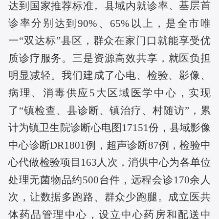
、
基层首
达到国家推荐标准。县域内就诊率
诊率
分别
达到
90%、65%以上，是全市唯
一“双达标”县区，群众在家门口就能享受优
质诊疗服务。
三是
资源高效共享，就医负担
明显减轻。我们建成了心电、检验、影像、
病理、消毒供应
5大区域医学中心，实现
了“镇检查、县诊断、镇治疗、村随访”，累
计为镇卫生院诊断心电图17151份，县域影像
中心诊断DR1801例，超声诊断87例，检验中
心代做检验项目163人次，消供中心为各单位
处理无菌物品约500台件，远程会诊170余人
次，让数据多跑路、群众少跑腿。成立医共
体药品管理中心，设立中心药房和配送中