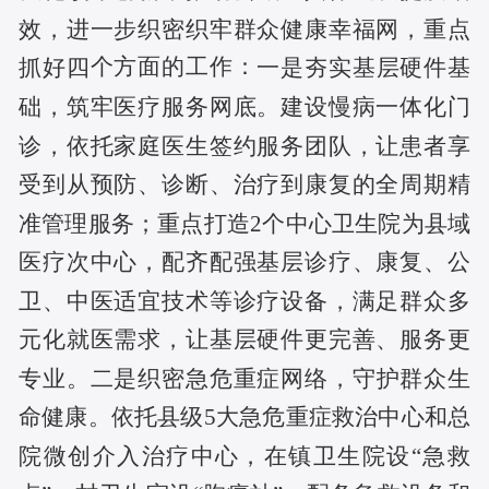
效，进一步织密织牢群众健康幸福网，重点
个
方面
的
工作：
抓好四
一是
夯实基层硬件基
础，筑牢医疗服务网底。建设慢病一体化门
诊，依托家庭医生签约服务团队，让患者享
受到从预防、诊断、治疗到康复的全周期精
准管理服务；重点打造
2个中心卫生院为县域
医疗次中心，配齐配强基层诊疗、康复、公
卫、中医适宜技术等诊疗设备，满足群众多
元化就医需求，让基层硬件更完善、服务更
专业。
二是
织密急危重症网络，守护群众生
命健康。依托县级
5大急危重症救治中心和总
院微创介入治疗中心，在镇卫生院设“急救