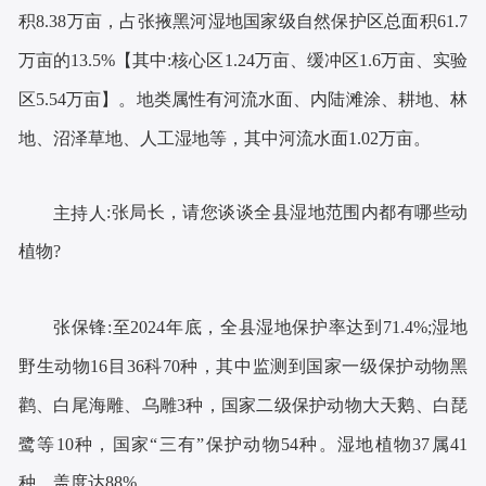
积8.38万亩，占张掖黑河湿地国家级自然保护区总面积61.7
万亩的13.5%
【其中:核心区
1.24万亩、缓冲区1.6万亩、实验
区5.54万亩】
。地类属性有河流水面、内陆滩涂、耕地、林
地、沼泽草地、人工湿地等，其中河流水面
1.02万亩。
:
张局长
，请
您
谈谈全县湿地范围内都有哪些动
主持人
植物?
至
202
4
年底，全县湿地保护率达到
71.4%
;
湿地
张保锋
:
野生动物
16目36科70种，其中监测到国家一级保护动物黑
鹳、白尾海雕、乌雕3种，国家二级保护动物大天鹅、白琵
鹭等10种，国家“三有”保护动物54种。湿地植物37属41
种，盖度达88%。