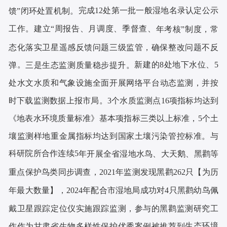
完成
12处第一批一般湿地名录认定公示
馈
”闭环处置机制。
工作。
建立
“周报告
、
月调度
、
季督查
、
年考核
”制度，常
态化落实卫星遥感反馈问题三级监管
，确保整改问题不反
。
新建的
8处地下水位、5
弹
三
是
生态监测质量稳步提升。
处
水文水质和气象设施全面开展网络平台动态监测，并按
时下载监测数据上报市局
。
3个水质监测点16项指标均达到
《地表水环境质量标准》基
本项指标三类以
上标准
，
5个土
壤监测样地重金属指标均达到国家土壤污染管控标准。与
科研院所合作连
续
5
年开展全省湿地水鸟、大天鹅、黑鹳等
重点保护鸟类同步调查，
2021年监测发现黑鹳262只【为历
年最大数量】，2024年配合市湿地局成功对4只黑鹳幼鸟佩
戴卫星跟踪定位仪实施跟踪监测，参与的黑鹳监测研究工
生态环境
作作为甘肃省生物多样性保护优秀案例被推荐到