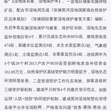
【湿地保有量、湿地保护率】
。
标”
一是
项目储备实施持续
配合
市湿地局
完成《张掖黑河湿地国家级自然保护
扩容
。
区总体规划》《张掖
国际重要湿地保护修复方案
》
编制，
先后争取
实施湿地保护与修复、保护区补助、湿地生态效
，累计完成生态补水
88
50亩、微地形改造
益补偿项目等
6个
474亩，新建
水位监测点
8处、
水文水质监测点
2
处、气象观
1处、全要素监控点4处，
测点
1处、土壤监测点
连续两年为
4个镇28个村2813户农户8039亩受损耕地发放补偿资金
，
自然保护区基础管护能力明显提升，湿地生态
102.89万元
环境明显改善。
探索县镇村
二是资源管护工作扎实有效。
三级管护新机制，建成平川村等
4
个共建共管示范点
。
创新
运用
“人防+技防”协同巡护机制，建成黑河湿地智慧化管理
网
，
-
通报
-
整改
-
县级平台并实现联
严格落实问题
“巡查
反