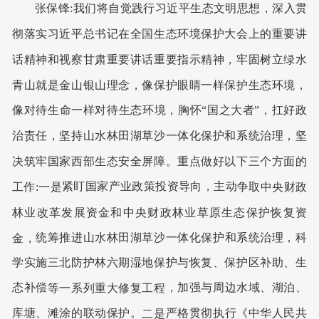
我们
将自觉践行习近平生态文明思想，深入贯
张保锋
:
彻落实习近平总书记在全国生态环境保护大会上的重要讲
话精神和视察甘肃重要讲话重要指示精神，牢固树立绿水
青山就是金山银山理念，像保护眼睛一样保护生态环境，
像对待生命一样对待生态环境，胸怀
“国之大者”，扛好政
治责任，坚持山水林田湖草沙一体化保护和系统治理，坚
决筑牢国家西部生态安全屏障。重点做好以下
三
个方面的
紧盯国家产业政策投资
导向，
主动
工作
:
是
争取
中央财政
一
林业改革发展资金和中央财政林业草原生态保护恢复资
统筹推进山水林田湖草沙一体化保护和系统治理，科
金
，
学实施三北防护林六期湿地保护与恢复、保护区补助、
生
态补偿
，加强与周边水域、湖泊、
等
一系列重大修复工程
库塘、滩涂的联动保护。
严格贯彻执行《中华人民共
二是