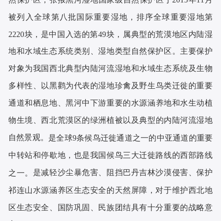
被列入全球第八批国际重要湿地，排序全球重要湿地第
2220块，是中国入选的第49块
，
属典型的荒漠地区内
陆湿
地和水域生态系统类别、湿地类型自然保护区
。
主要保护
对象为
我国西北典型内陆河流湿地和水域生态系统及生物
多样性
、
以黑鹳为代表的湿地珍禽及野生鸟类迁徙的重要
通道和栖息地
、
黑河中下游重要的水源涵养地和水生动植
物生境
、
西北荒漠区的绿洲植被
以及
典型的内陆河流湿地
自然景观
。
是全球
9条候鸟迁徙通道之一的中亚通道的重要
中转站和停歇地，也是我国候鸟三大迁徙路线的西部路线
是减轻沙尘暴危害、阻挡巴丹吉林沙漠侵害、保护
之一。
祁连山水源涵养区生态安全的天然屏障，对于维护西北地
区生态安全、国防巩固、民族团结具有十分重要的战略意