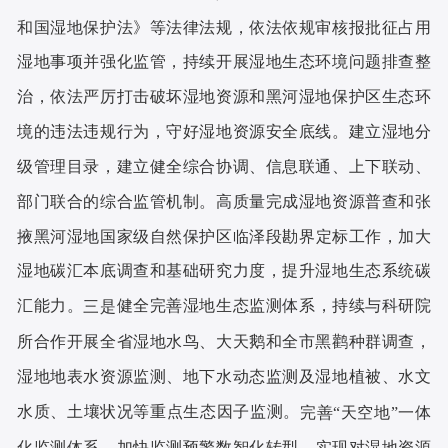
和国湿地保护法》等法律法规，依法依规审核报批征占用
湿地事项并强化监管，持续开展湿地生态环境问题排查整
治，依法严厉打击破坏湿地资源和黑河湿地保护区生态环
境的违法违规行为，守好湿地资源安全底线。建立湿地分
级管理目录，建立健全综合协调、信息联通、上下联动、
部门联合的综合监管机制。高质量完成湿地资源普查和
张
掖黑河湿地国家级自然
保护区
临泽段
勘界定标工作，加大
湿地碳汇本底调查和基础研究力度，提升湿地生态系统碳
汇能力。
健全完善湿地生态监测体系，持续
与科研院
三是
所合作
开展全省湿地水鸟、大天鹅和全市黑鹳种群调查，
湿地地表水资源监测、地下水动态监测及湿地植被、水文
水质、土壤状况等重点生态因子监测。
完善
“天空地”一体
化监测体系，加快监测预警数智化转型，
实现对湿地资源