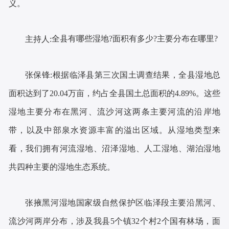
义。
全县有哪些湿地?面积有多少?主要分布在哪里?
主持人:
根据临泽县第三次国土调查结果，全县湿地总
张保锋
:
面积达到了
20.04万亩，约占全县国土总面积的4.89%。这些
湿地主要分布在黑河、
流沙
河这两条主要河流的沿岸地
带，以及中部泉水资源丰富的溢出区域。从湿地类型来
看，我们拥有
河流湿地
、
沼泽湿地
、
人工湿地
、
湖泊湿地
四种主要的湿地生态系统
。
共
张掖黑河湿地国家级自然保护区临泽段主要沿黑河、
流沙河两岸分布，涉及我县
5个镇32个村2个国有林场，面