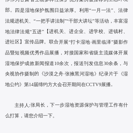
部
。
四是湿地保护氛围
日益浓厚
。
利用
“一月一法”、法律
法规进机关、“一把手讲法制”“干部大讲坛”等活动，丰富湿
【进机关、进企业、进学校、进镇村、
地法律法规“五进”
进社区】
宣传品牌。联合
开展
“打卡湿地·画里临泽”摄影作
品暨短视频优秀作品展播，
对接国家和省级主流媒体开展
湿地保护成效新闻报道
10余次，报送刊发信息30余条，与
的《
央视协作摄制
沙漠之舟
·张掖黑河湿地》纪录片于《湿
。
地公约》第14届缔约方大会召开期间在CCTV9展播
张局长
，下一步湿地资源保护与管理工作有什
主持人
:
么打算，请您介绍一下。