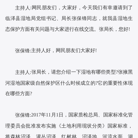
:网民朋友们，大家好，今天我们有幸邀请到了
主持人
临泽县湿地局党组
书记
、局长
张保锋
同志，就我县湿地生
态保护方面有关问题与大家进行在线交流。
张局长
，您好!
主持人好，网民朋友们大家好!
张保锋
:
张局长
，请您介绍一下湿地
有哪些类型
?
张掖黑
主持人:
河湿地国家级自然保护区什么时候成立的?它的重要性体现
在哪些方面?
2017年
11
月
1
日，国家质检总局、国家标准化管
张保锋
:
理委员会批准发布实施《土地利用现状分类》国家标准
，
将
森林沼泽、灌丛沼泽、红树林、沼泽地、河流水面、湖