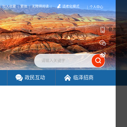
|
加入收藏
|
繁体
|
无障碍阅读
|
适老化模式
|
个人中心
甘肃临泽
文明临泽
枣乡临泽
政民互动
临泽招商