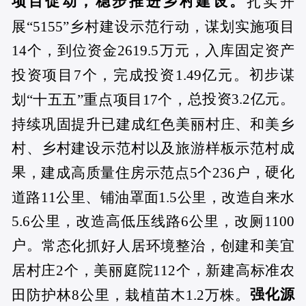
项目促动，稳步推进乡村建设。
扎实开
展“5155”乡村建设示范行动，谋划实施项目
14个，到位资金2619.5万元，入库固定资产
初步
投资项目7个，完成投资1.49亿元。
谋
总投资3.2亿元。
划“十五五”重点项目17个，
持续巩固提升已建成红色美丽村庄、和美乡
村、乡村建设示范村以及旅游样板示范村成
果
硬化
，建成高质量住房示范点5个236户，
道路11公里、铺油罩面1.5公里，改造自来水
5.6公里，改造高低压线路6公里，改厕1100
户。
常态化抓好人居环境整治，创建和美宜
，
居村庄2个，美丽庭院112个
新建高标准农
强化源
田防护林8公里，栽植苗木1.2万株。