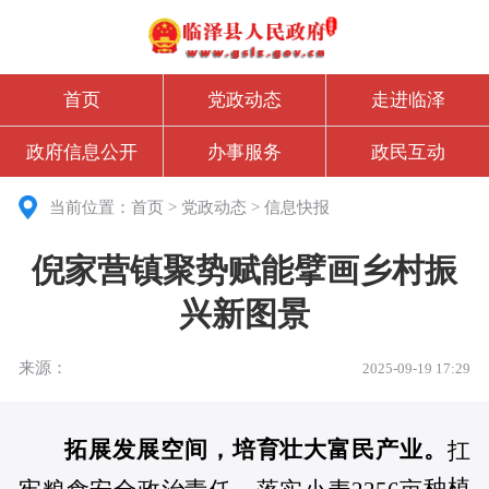
首页
党政动态
走进临泽
政府信息公开
办事服务
政民互动
当前位置：
首页
>
党政动态
>
信息快报
倪家营镇聚势赋能擘画乡村振
兴新图景
来源：
2025-09-19 17:29
拓展发展空间，培育壮大富民产业。
扛
种植