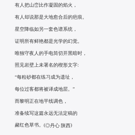
有人把山峦比作凝固的焰火，
有人却说那是大地愈合后的疤痕。
星空降临如另一套色谱系统，
证明所有鲜艳都是光学的幻觉。
唯独守夜人的手电筒切开黑暗时，
照见岩壁上未署名的楔形文字:
“每粒砂都在练习成为遗址，
每位过客都将被译成地层。”
而黎明正在地平线调色，
准备续写这篇永远无法定稿的
赭红色草书。(
)
◎丹心 陕西