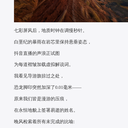
七彩屏风后，地质时钟在调慢秒针。
白垩纪的暴雨在岩芯里保持悬垂姿态，
抖音直播的声浪正试图
为每道褶皱加载虚拟解说词。
我看见导游旗掠过之处，
恐龙脚印突然加深了0.01毫米——
原来我们皆是漫游的压痕，
在永恒地貌上签署易逝的姓名。
晚风检索着所有未完成的比喻: