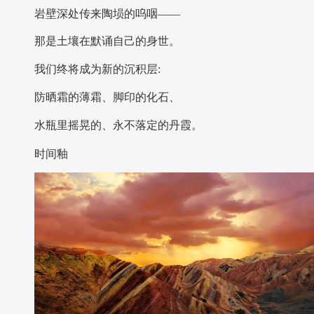
岩壁深处传来陶埙的呜咽——
那是土壤在默诵自己的身世。
我们终将成为新的沉积层:
防晒霜的薄霜、脚印的化石、
水瓶里摇晃的、永不落定的丹霞。
时间釉