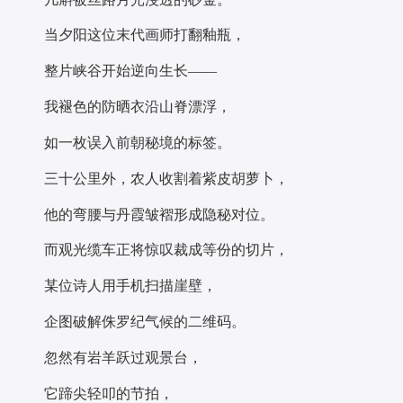
当夕阳这位末代画师打翻釉瓶，
整片峡谷开始逆向生长——
我褪色的防晒衣沿山脊漂浮，
如一枚误入前朝秘境的标签。
三十公里外，农人收割着紫皮胡萝卜，
他的弯腰与丹霞皱褶形成隐秘对位。
而观光缆车正将惊叹裁成等份的切片，
某位诗人用手机扫描崖壁，
企图破解侏罗纪气候的二维码。
忽然有岩羊跃过观景台，
它蹄尖轻叩的节拍，