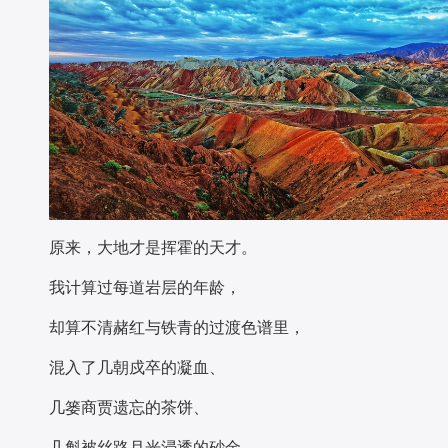
原来，大地才是挥霍的天才。
我计算过每道岩层的年龄，
却算不清赭红与铁青的过渡色谱里，
混入了几朝戍卒的凝血、
几篓商贾遗忘的茶饼、
几斛被丝路月光浸透的砂金。