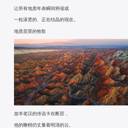
让所有地质年表瞬间坍缩成
一粒滚烫的、正在结晶的现在。
地质层里的牧歌
放羊老汉的传说卡在断层，
他的鞭梢仍丈量着明清的云。