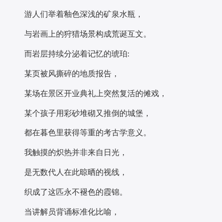
游人们举着釉色深浅的矿泉水瓶，
与岩画上的狩猎场景构成荒诞互文。
而岩层持续分泌着记忆的琥珀:
某页被风撕碎的地质报告，
某场在景区开业典礼上突然复活的傩戏，
某个孩子用彩砂堆砌又推倒的城堡，
都在暮色里获得等重的考古学意义。
我触摸的炽热并非来自日光，
是无数代人在此晾晒的视线，
织成了这匹永不褪色的霞锦。
当讲解员背诵标准化比喻，