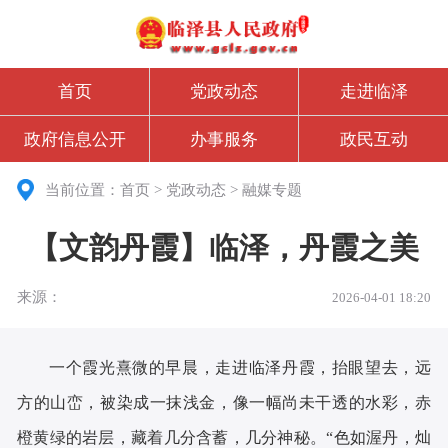
首页
党政动态
走进临泽
政府信息公开
办事服务
政民互动
当前位置：
首页
>
党政动态
>
融媒专题
【文韵丹霞】临泽，丹霞之美
来源：
2026-04-01 18:20
一个霞光熹微的早晨，走进临泽丹霞，抬眼望去，远
方的山峦，被染成一抹浅金，像一幅尚未干透的水彩，赤
橙黄绿的岩层，藏着几分含蓄，几分神秘。“色如渥丹，灿