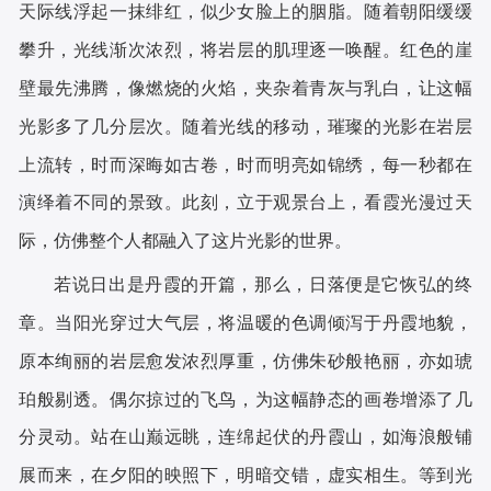
天际线浮起一抹绯红，似少女脸上的胭脂。随着朝阳缓缓
攀升，光线渐次浓烈，将岩层的肌理逐一唤醒。红色的崖
壁最先沸腾，像燃烧的火焰，夹杂着青灰与乳白，让这幅
光影多了几分层次。随着光线的移动，璀璨的光影在岩层
上流转，时而深晦如古卷，时而明亮如锦绣，每一秒都在
演绎着不同的景致。此刻，立于观景台上，看霞光漫过天
际，仿佛整个人都融入了这片光影的世界。
若说日出是丹霞的开篇，那么，日落便是它恢弘的终
章。当阳光穿过大气层，将温暖的色调倾泻于丹霞地貌，
原本绚丽的岩层愈发浓烈厚重，仿佛朱砂般艳丽，亦如琥
珀般剔透。偶尔掠过的飞鸟，为这幅静态的画卷增添了几
分灵动。站在山巅远眺，连绵起伏的丹霞山，如海浪般铺
展而来，在夕阳的映照下，明暗交错，虚实相生。等到光