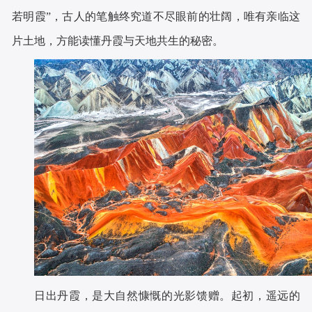
若明霞”，古人的笔触终究道不尽眼前的壮阔，唯有亲临这
片土地，方能读懂丹霞与天地共生的秘密。
日出丹霞，是大自然慷慨的光影馈赠。起初，遥远的