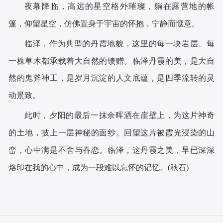
夜幕降临，高远的星空格外璀璨，躺在露营地的帐
篷，仰望星空，仿佛置身于宇宙的怀抱，宁静而惬意。
临泽，作为典型的丹霞地貌，这里的每一块岩层、每
一株草木都承载着大自然的馈赠。临泽丹霞的美，是大自
然的鬼斧神工，是岁月沉淀的人文底蕴，是四季流转的灵
动景致。
此时，夕阳的最后一抹余晖洒在崖壁上，为这片神奇
的土地，披上一层神秘的面纱。回望这片被霞光浸染的山
峦，心中满是不舍与眷恋。临泽，这丹霞之美，早已深深
烙印在我的心中，成为一段难以忘怀的记忆。(秋石)