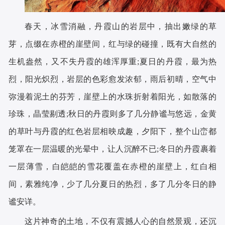
春天，冰雪消融，丹霞山的岩层中，抽出嫩绿的草
芽，点缀在赤橙的崖壁间，红与绿的碰撞，既有大自然的
生机盎然，又不失丹霞的雄浑厚重;夏日的丹霞，最为热
烈，阳光炽烈，岩层的色彩愈发浓郁，雨后初晴，空气中
弥漫着泥土的芬芳，崖壁上的水珠折射着阳光，如散落的
珍珠，晶莹剔透;秋日的丹霞则多了几分静谧与悠远，金黄
的草叶与丹霞的红色岩层相映成趣，夕阳下，整个山峦都
笼罩在一层温暖的光晕中，让人沉醉不已;冬日的丹霞裹着
一层薄雪，白皑皑的雪花覆盖在赤橙的崖壁上，红白相
间，素雅纯净，少了几分夏日的热烈，多了几分冬日的静
谧安详。
这片神奇的土地，不仅有震撼人心的自然景观，还沉