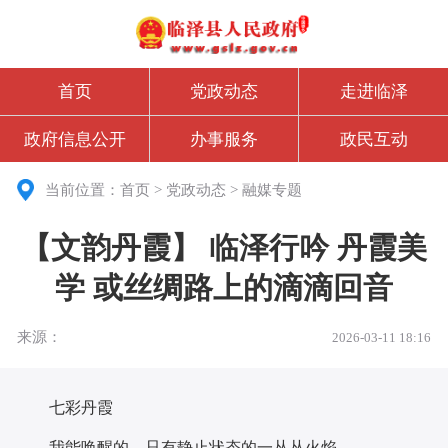
首页
党政动态
走进临泽
政府信息公开
办事服务
政民互动
当前位置：
首页
>
党政动态
>
融媒专题
【文韵丹霞】 临泽行吟 丹霞美
学 或丝绸路上的滴滴回音
来源：
2026-03-11 18:16
七彩丹霞
我能唤醒的，只有静止状态的一丛丛火焰