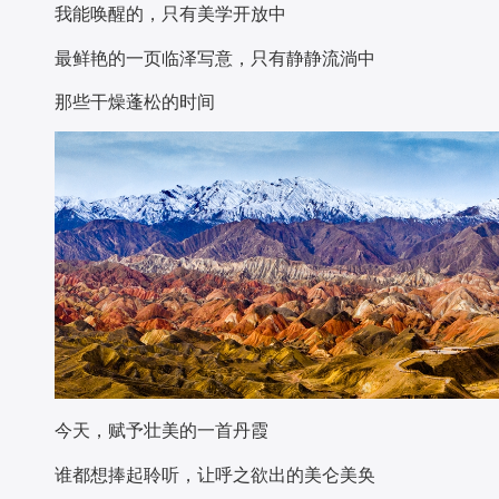
我能唤醒的，只有美学开放中
最鲜艳的一页临泽写意，只有静静流淌中
那些干燥蓬松的时间
今天，赋予壮美的一首丹霞
谁都想捧起聆听，让呼之欲出的美仑美奂