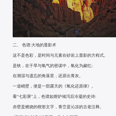
二、 色谱:大地的显影术
这不是色彩，是时间与元素在砂岩上显影的方程式。
是铁，在干旱与氧气的密谋中，氧化为赭红;
在潮湿与遗忘的角落里，还原出青灰。
一道峭壁，便是一部露天的《氧化还原律》。
看“七彩屏”上，色谱如熔炉倾泻后冷凝的史诗:
赤壁是燃烧的楔形文字，青峦是沁凉的古老注释。