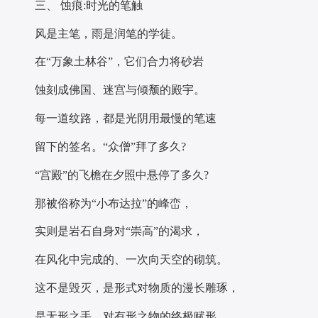
三、 蚀痕:时光的笔触
风是主笔，雨是润笔的学徒。
在“万象土林谷”，它们合力将砂岩
蚀刻成佛国、迷宫与倾颓的殿宇。
每一道纹路，都是光阴用最慢的笔速
留下的签名。“众僧”拜了多久?
“宫殿”的飞檐在夕照中悬停了多久?
那被俗称为“小布达拉”的峰峦，
实则是岩石自身对“崇高”的渴求，
在风化中完成的、一次向天空的砌筑。
这不是毁灭，是形式对物质的漫长雕琢，
是无形之手，对有形之物的终极赋形。