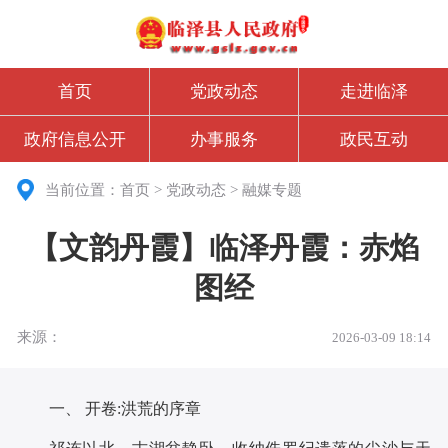
首页
党政动态
走进临泽
政府信息公开
办事服务
政民互动
当前位置：
首页
>
党政动态
>
融媒专题
【文韵丹霞】临泽丹霞：赤焰
图经
来源：
2026-03-09 18:14
一、 开卷:洪荒的序章