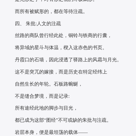
而所有被赋形的，都在等待注疏。
四、 朱批:人文的注疏
丝路的商队曾行经此处，铜铃与铁商的行囊，
将异域的星斗与体温，楔入这赤色的书页。
丹霞口的石墙，因此浸透了驿路上的风霜与月光。
这不是突兀的嫁接，而是历史在特定经纬上
自然生长的年轮。石板路蜿蜒，
不是缝合梦境，而是记录:
所有途经此地的脚步与目光，
都已成为这部“图经”不可或缺的朱批与注疏。
岩层本身，便是最坦荡的载体——