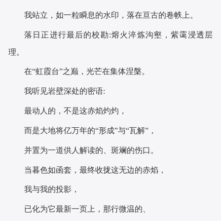
我站立，如一粒瞬息的水印，落在亘古的卷帙上。
落日正进行最后的校勘:熔火淬炼沟壑，紫霭浸透层
理。
在“虹霞台”之巅，光芒在集体涅槃。
我听见岩壁深处的密语:
最动人的，不是这赤焰灼灼，
而是大地将亿万年的“形成”与“瓦解”，
并置为一道供人解读的、斑斓的伤口。
当暮色如函套，最终收拢这无边的赤焰，
我与我的投影，
已化为它最新一页上，那行微温的、