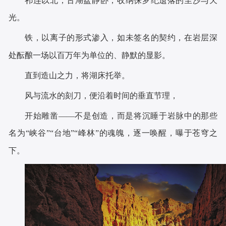
祁连以北，古湖盆静卧，收纳侏罗纪遗落的尘沙与天
光。
铁，以离子的形式渗入，如未签名的契约，在岩层深
处酝酿一场以百万年为单位的、静默的显影。
直到造山之力，将湖床托举。
风与流水的刻刀，便沿着时间的垂直节理，
开始雕凿——不是创造，而是将沉睡于岩脉中的那些
名为“峡谷”“台地”“峰林”的魂魄，逐一唤醒，曝于苍穹之
下。