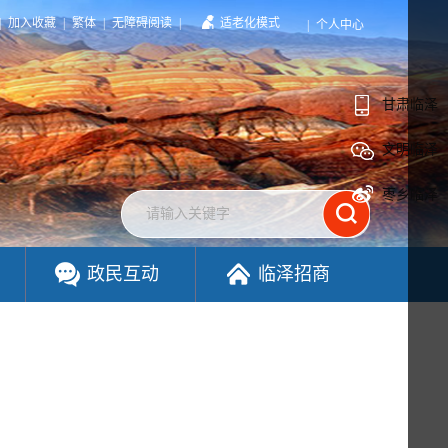
|
加入收藏
|
繁体
|
无障碍阅读
|
适老化模式
|
个人中心
甘肃临泽
文明临泽
枣乡临泽
政民互动
临泽招商