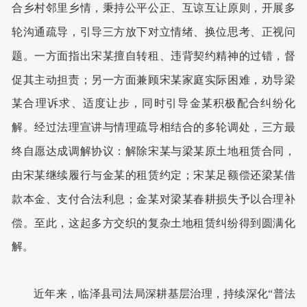
合乡村邻里乡情，秉持公平公正、互谅互让原则，开展多
轮沟通疏导，引导三方放下对立情绪、换位思考、正视问
题。一方面指出宋某擅自转租、违背契约精神的过错，督
促其主动担责；另一方面兼顾宋某家庭实际困难，劝导梁
某合理诉求、适度让步，同时引导金某积极配合纠纷化
解。经过法理宣讲与情理疏导相结合的多轮调处，三方最
终自愿达成调解协议：解除宋某与梁某原土地租赁合同，
由宋某继续履行与金某的租赁约定；宋某足额偿还梁某借
款本金、支付合法利息；金某对梁某春耕损失予以合理补
偿。至此，这起多方交织的复杂土地租赁纠纷得到圆满化
解。
近年来，临泽县司法局深耕基层治理，持续深化“普法