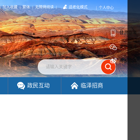
|
加入收藏
|
繁体
|
无障碍阅读
|
适老化模式
|
个人中心
甘肃临泽
文明临泽
枣乡临泽
政民互动
临泽招商