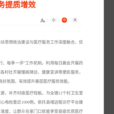
务提质增效
小
中
大
：
推动思想政治建设与医疗服务工作深度融合，优
行、每季一评”工作机制。利用每日晨会开展药
沉各村社开展慢病随访、健康宣讲等便民服务，
良好氛围，有效提升基层医疗服务效能。
资源，补齐村级医疗短板。为全镇
12个村卫生室
电检查近1000例。依托县域远程诊疗平台建
精准度，让群众在家门口就能享受县级优质医疗