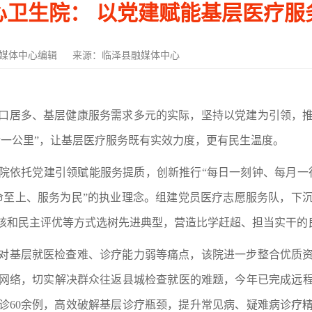
心卫生院： 以党建赋能基层医疗服
媒体中心编辑
来源：临泽县融媒体中心
口居多、基层健康服务需求多元的实际，坚持以党建为引领，
后一公里”，让基层医疗服务既有实效力度，更有民生温度。
院依托党建引领赋能服务提质，创新推行
“每日一刻钟、每月一
命至上、服务为民”的执业理念。组建党员医疗志愿服务队，下
考核和民主评优等方式选树先进典型，营造比学赶超、担当实干的
对基层就医检查难、诊疗能力弱等痛点，该院进一步整合优质
网络，切实解决群众往返县城检查就医的难题，今年已完成远程心
诊60余例，高效破解基层诊疗瓶颈，提升常见病、疑难病诊疗