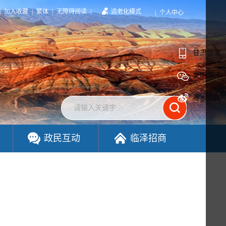
|
加入收藏
|
繁体
|
无障碍阅读
|
适老化模式
|
个人中心
甘肃临泽
文明临泽
枣乡临泽
政民互动
临泽招商