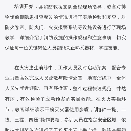
培训开始，
教官对博
县
消防救援支队全程现场指导，
物馆
前期隐患排查
整改
的情况进行了实地检验和复查，对
防火卷帘、防火门
、
火灾报警系统等设施设备进行了现场
教学，详细介绍了消防设施的操作规程和注意事项，
切实
保证每一位关键岗位人员都能真正熟悉器材、掌握技能。
在火灾逃生演练中，工作人员及时启动预案，配合专
业力量高效完成人员疏散与险情处置。地震演练中，全体
人员先就近避险、再有序撤离，
整个过程快速规范、井然
有序，有效检验了应急预案的实操效能。在灭火实操环
节，教官详细演示干粉灭火器使用步骤，讲解
“一提、二
拔、三握、四压”操作要领，
参训人员在指定安全区域，依
照技术规范依次进行了干粉灭火器上手实操，熟练掌握初