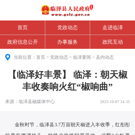
首页
党政动态
走进临泽
政府信息公开
办事服务
政民互动
当前位置：
首页
>
党政动态
>
临泽要闻
>
县内动态
【临泽好丰景】 临泽：朝天椒
丰收奏响火红“椒响曲”
来源：临泽县融媒体中心
2025-10-07 14:35
金秋时节，临泽县3.7万亩朝天椒进入丰收季，红彤彤