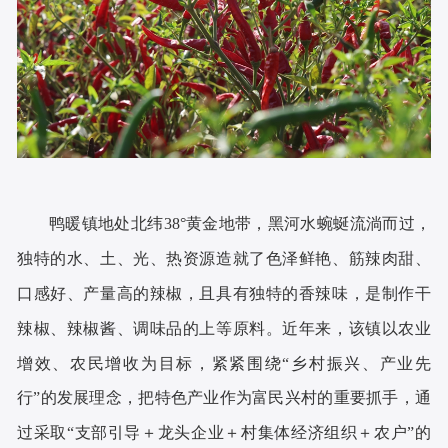
鸭暖镇地处北纬38°黄金地带，黑河水蜿蜒流淌而过，
独特的水、土、光、热资源造就了色泽鲜艳、筋辣肉甜、
口感好、产量高的辣椒，且具有独特的香辣味，是制作干
辣椒、辣椒酱、调味品的上等原料。近年来，该镇以农业
增效、农民增收为目标，紧紧围绕“乡村振兴、产业先
行”的发展理念，把特色产业作为富民兴村的重要抓手，通
过采取“支部引导＋龙头企业＋村集体经济组织＋农户”的