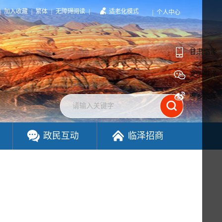
|
加入收藏
|
繁体
|
无障碍阅读
|
适老化模式
|
个人中心
甘肃临泽
文明临泽
枣乡临泽
政民互动
临泽招商